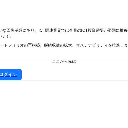
かな回復基調にあり、ICT関連業界では企業のICT投資需要が堅調に推
います。
別ポートフォリオの再構築、継続収益の拡大、サステナビリティを推進し
ここから先は
ログイン