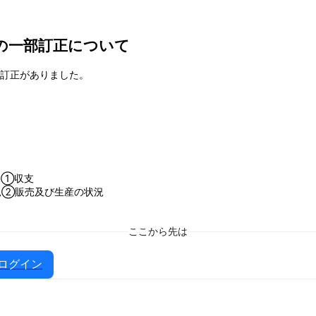
）の一部訂正について
部に訂正がありました。
概況①収支
の概況②販売及び生産の状況
ここから先は
ログイン